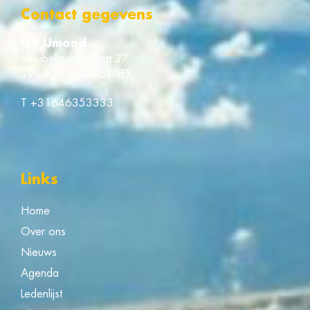
Contact gegevens
OV IJmond
Meubelmakerstraat 27
1991 JD VELSERBROEK
T
+31646353333
Links
Home
Over ons
Nieuws
Agenda
Ledenlijst