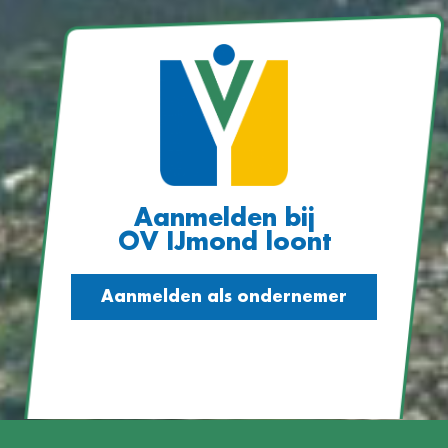
Aanmelden bij
OV IJmond loont
Aanmelden als ondernemer