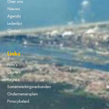
Over ons
Nieuws
Agenda
Ledenlijst
Contact
Links
Foto’s
Clusters
Regio’s
Samenwerkingsverbanden
Ondernemersplein
Privacybeleid