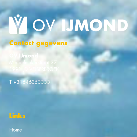
Contact gegevens
OV IJmond
Meubelmakerstraat 27
1991 JD VELSERBROEK
T
+31646353333
Links
Home