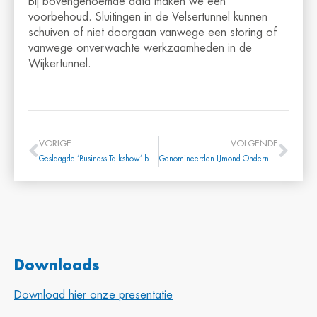
Bij bovengenoemde data maken we een
voorbehoud. Sluitingen in de Velsertunnel kunnen
schuiven of niet doorgaan vanwege een storing of
vanwege onverwachte werkzaamheden in de
Wijkertunnel.
VORIGE
VOLGENDE
Geslaagde ‘Business Talkshow’ bij Tata Steel!
Genomineerden IJmond Onderneemt Award 2015 bekend
Downloads
Download hier onze presentatie