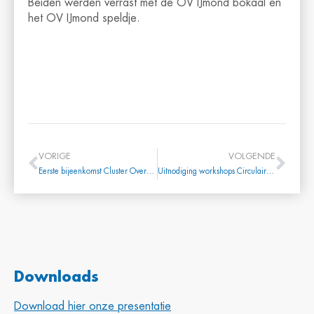
Beiden werden verrast met de OV IJmond bokaal en
het OV IJmond speldje.
VORIGE
VOLGENDE
Eerste bijeenkomst Cluster Overheid en semi publieke diensten
Uitnodiging workshops Circulair ondernemen
Downloads
Download hier onze presentatie