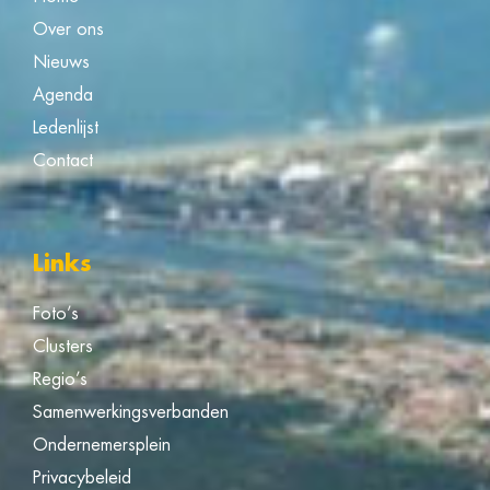
Over ons
Nieuws
Agenda
Ledenlijst
Contact
Links
Foto’s
Clusters
Regio’s
Samenwerkingsverbanden
Ondernemersplein
Privacybeleid