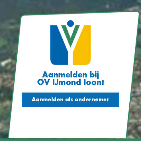
Aanmelden bij
OV IJmond loont
Aanmelden als ondernemer